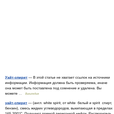
Уайт-спирит
— В этой статье не хватает ссылок на источники
информации. Информация должна быть проверяема, иначе
она может быть поставлена под сомнение и удалена. Вы
можете …
Википедия
уайт-спирит
— (англ. white spirit, от white белый и spirit спирт,
бензин), смесь жидких углеводородов, выкипающая в пределах
165 200°C. Получают прямой перегонкой нефти. Растворитель,