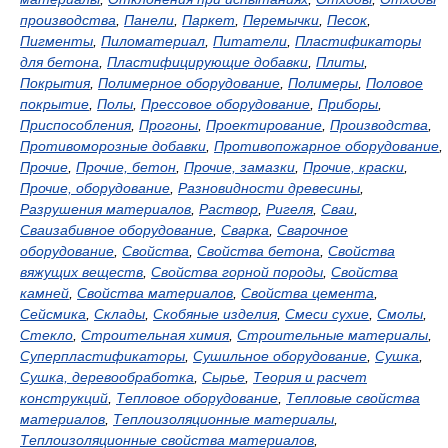
производства
,
Панели
,
Паркет
,
Перемычки
,
Песок
,
Пигменты
,
Пиломатериал
,
Питатели
,
Пластификаторы
для бетона
,
Пластифицирующие добавки
,
Плиты
,
Покрытия
,
Полимерное оборудование
,
Полимеры
,
Половое
покрытие
,
Полы
,
Прессовое оборудование
,
Приборы
,
Приспособления
,
Прогоны
,
Проектирование
,
Производства
,
Противоморозные добавки
,
Противопожарное оборудование
,
Прочие
,
Прочие, бетон
,
Прочие, замазки
,
Прочие, краски
,
Прочие, оборудование
,
Разновидности древесины
,
Разрушения материалов
,
Раствор
,
Ригеля
,
Сваи
,
Сваизабивное оборудование
,
Сварка
,
Сварочное
оборудование
,
Свойства
,
Свойства бетона
,
Свойства
вяжущих веществ
,
Свойства горной породы
,
Свойства
камней
,
Свойства материалов
,
Свойства цемента
,
Сейсмика
,
Склады
,
Скобяные изделия
,
Смеси сухие
,
Смолы
,
Стекло
,
Строительная химия
,
Строительные материалы
,
Суперпластификаторы
,
Сушильное оборудование
,
Сушка
,
Сушка, деревообработка
,
Сырье
,
Теория и расчет
конструкций
,
Тепловое оборудование
,
Тепловые свойства
материалов
,
Теплоизоляционные материалы
,
Теплоизоляционные свойства материалов
,