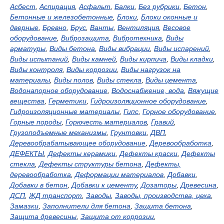
Асбест
,
Аспирация
,
Асфальт
,
Балки
,
Без рубрики
,
Бетон
,
Бетонные и железобетонные
,
Блоки
,
Блоки оконные и
дверные
,
Бревно
,
Брус
,
Ванты
,
Вентиляция
,
Весовое
оборудование
,
Виброзащита
,
Вибротехника
,
Виды
арматуры
,
Виды бетона
,
Виды вибрации
,
Виды испарений
,
Виды испытаний
,
Виды камней
,
Виды кирпича
,
Виды кладки
,
Виды контроля
,
Виды коррозии
,
Виды нагрузок на
материалы
,
Виды полов
,
Виды стекла
,
Виды цемента
,
Водонапорное оборудование
,
Водоснабжение, вода
,
Вяжущие
вещества
,
Герметики
,
Гидроизоляционное оборудование
,
Гидроизоляционные материалы
,
Гипс
,
Горное оборудование
,
Горные породы
,
Горючесть материалов
,
Гравий
,
Грузоподъемные механизмы
,
Грунтовки
,
ДВП
,
Деревообрабатывающее оборудование
,
Деревообработка
,
ДЕФЕКТЫ
,
Дефекты керамики
,
Дефекты краски
,
Дефекты
стекла
,
Дефекты структуры бетона
,
Дефекты,
деревообработка
,
Деформации материалов
,
Добавки
,
Добавки в бетон
,
Добавки к цементу
,
Дозаторы
,
Древесина
,
ДСП
,
ЖД транспорт
,
Заводы
,
Заводы, производства, цеха
,
Замазки
,
Заполнители для бетона
,
Защита бетона
,
Защита древесины
,
Защита от коррозии
,