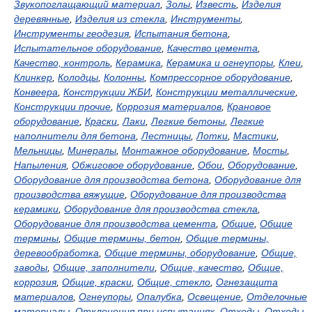
Звукопоглащающий материал
,
Золы
,
Известь
,
Изделия
деревянные
,
Изделия из стекла
,
Инструменты
,
Инструменты геодезия
,
Испытания бетона
,
Испытательное оборудование
,
Качество цемента
,
Качество, контроль
,
Керамика
,
Керамика и огнеупоры
,
Клеи
,
Клинкер
,
Колодцы
,
Колонны
,
Компрессорное оборудование
,
Конвеера
,
Конструкции ЖБИ
,
Конструкции металлические
,
Конструкции прочие
,
Коррозия материалов
,
Крановое
оборудование
,
Краски
,
Лаки
,
Легкие бетоны
,
Легкие
наполнители для бетона
,
Лестницы
,
Лотки
,
Мастики
,
Мельницы
,
Минералы
,
Монтажное оборудование
,
Мосты
,
Напыления
,
Обжиговое оборудование
,
Обои
,
Оборудование
,
Оборудование для производства бетона
,
Оборудование для
производства вяжущие
,
Оборудование для производства
керамики
,
Оборудование для производства стекла
,
Оборудование для производства цемента
,
Общие
,
Общие
термины
,
Общие термины, бетон
,
Общие термины,
деревообработка
,
Общие термины, оборудование
,
Общие,
заводы
,
Общие, заполнители
,
Общие, качество
,
Общие,
коррозия
,
Общие, краски
,
Общие, стекло
,
Огнезащита
материалов
,
Огнеупоры
,
Опалубка
,
Освещение
,
Отделочные
материалы
,
Отклонения при испытаниях
,
Отходы
,
Отходы