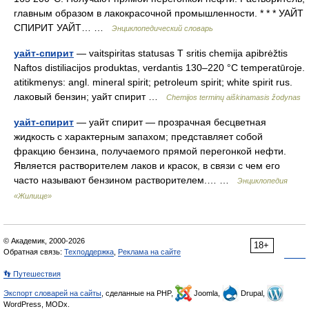
главным образом в лакокрасочной промышленности. * * * УАЙТ
СПИРИТ УАЙТ… …
Энциклопедический словарь
уайт-спирит
— vaitspiritas statusas T sritis chemija apibrėžtis
Naftos distiliacijos produktas, verdantis 130–220 °C temperatūroje.
atitikmenys: angl. mineral spirit; petroleum spirit; white spirit rus.
лаковый бензин; уайт спирит …
Chemijos terminų aiškinamasis žodynas
уайт-спирит
— уайт спирит — прозрачная бесцветная
жидкость с характерным запахом; представляет собой
фракцию бензина, получаемого прямой перегонкой нефти.
Является растворителем лаков и красок, в связи с чем его
часто называют бензином растворителем.… …
Энциклопедия
«Жилище»
© Академик, 2000-2026
18+
Обратная связь:
Техподдержка
,
Реклама на сайте
👣 Путешествия
Экспорт словарей на сайты
, сделанные на PHP,
Joomla,
Drupal,
WordPress, MODx.