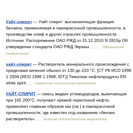
Уайт-спирит
— Уайт спирит: высококипящая фракция
бензина, применяемая в лакокрасочной промышленности, в
производстве олиф и других отраслях промышленности...
Источник: Распоряжение ОАО РЖД от 31.12.2010 N 2815р Об
утверждении стандарта ОАО РЖД Экраны… …
Официальная
терминология
уайт-спирит
— Растворитель минерального происхождения с
пределами кипения обычно от 130 до 220 °C. [СТ РК ИСО 1998
1 2004 (ИСО 1998 1:1998, IDT)] Тематики нефтепродукты EN
white spirit …
Справочник технического переводчика
УАЙТ-СПИРИТ
— смесь жидких углеводородов, выкипающая
при 165 200°С; получают прямой перегонкой нефти,
применяют главным образом как (см.) в лакокрасочной
промышленности, где известен под названием «бензин
растворитель» …
Большая политехническая энциклопедия