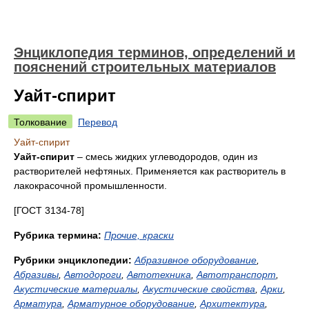
Энциклопедия терминов, определений и
пояснений строительных материалов
Уайт-спирит
Толкование
Перевод
Уайт-спирит
Уайт-спирит
– смесь жидких углеводородов, один из
растворителей нефтяных. Применяется как растворитель в
лакокрасочной промышленности.
[ГОСТ 3134-78]
Рубрика термина:
Прочие, краски
Рубрики энциклопедии:
Абразивное оборудование
,
Абразивы
,
Автодороги
,
Автотехника
,
Автотранспорт
,
Акустические материалы
,
Акустические свойства
,
Арки
,
Арматура
,
Арматурное оборудование
,
Архитектура
,