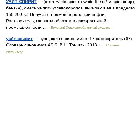
УАЙТ-СПИРИТ
— (англ. white spirit от white белый и spirit спирт,
бензин), смесь жидких углеводородов, выкипающая в пределах
165 200 .С. Получают прямой перегонкой нефти.
Растворитель, главным образом в лакокрасочной
промышленности …
Большой Энциклопедический словарь
уайт-спирит
— сущ., кол во синонимов: 1 • растворитель (67)
Словарь синонимов ASIS. В.Н. Тришин. 2013 …
Словарь
синонимов